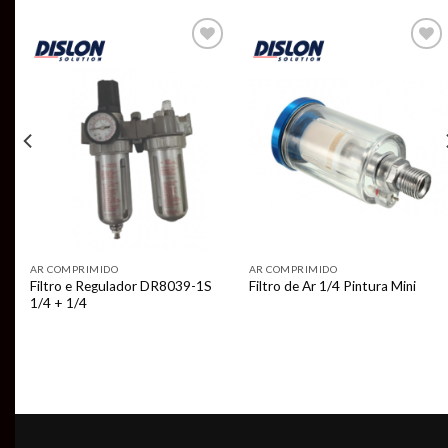
Add to
Add to
t
wishlist
wishlist
AR COMPRIMIDO
AR COMPRIMIDO
Filtro e Regulador DR8039-1S
Filtro de Ar 1/4 Pintura Mini
1/4 + 1/4