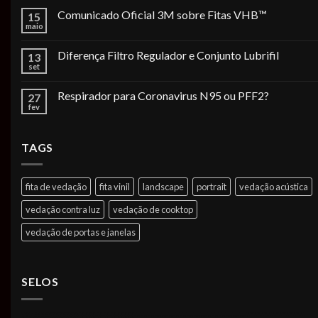
Comunicado Oficial 3M sobre Fitas VHB™
15
maio
Diferença Filtro Regulador e Conjunto Lubrifil
13
set
Respirador para Coronavirus N95 ou PFF2?
27
fev
TAGS
fita de vedação
fita vinil
landscape
portrait
vedação acústica
vedação contra luz
vedação de cooktop
vedação de portas e janelas
SELOS