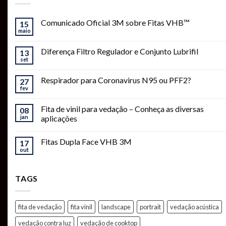
Comunicado Oficial 3M sobre Fitas VHB™
15
maio
Diferença Filtro Regulador e Conjunto Lubrifil
13
set
Respirador para Coronavirus N95 ou PFF2?
27
fev
Fita de vinil para vedação – Conheça as diversas
08
jan
aplicações
Fitas Dupla Face VHB 3M
17
out
TAGS
fita de vedação
fita vinil
landscape
portrait
vedação acústica
vedação contra luz
vedação de cooktop