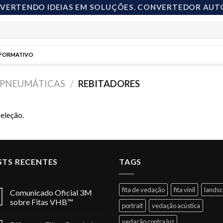
NVERTENDO IDEIAS EM SOLUÇÕES. CONVERTEDOR AUT
NFORMATIVO
 PNEUMÁTICAS
/
REBITADORES
eleção.
STS RECENTES
TAGS
fita de vedação
fita vinil
lands
Comunicado Oficial 3M
sobre Fitas VHB™
portrait
vedação acústica
vedação contra luz