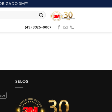
ORIZADO 3M™
(43) 3325-0007
SELOS
cape