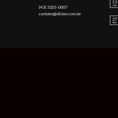
13
set
(43) 3325-0007
contato@dislon.com.br
27
fev