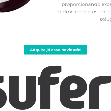
proporcionando excel
hidrocarbonetos, óleos 
solu
Adquira já essa novidade!