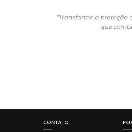
"Transforme a proteção 
que combin
CONTATO
PO