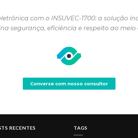
eletrônica com o INSUVEC-1700: a solução i
a segurança, eficiência e respeito ao meio
Converse com nosso consultor
STS RECENTES
TAGS