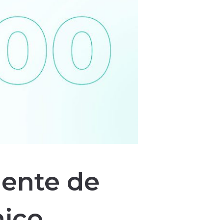
gente de
nico