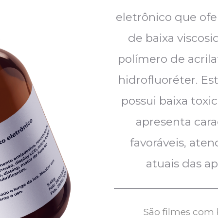
eletrônico que of
de baixa viscos
polímero de acrila
hidrofluoréter. Es
possui baixa toxi
apresenta cara
favoráveis, ate
atuais das ap
_________________
São filmes com b