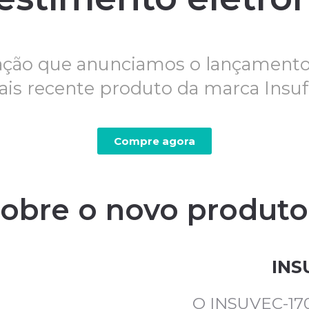
fação que anunciamos o lançamento
is recente produto da marca Insuf
Compre agora
obre o novo produto
INS
O INSUVEC-170