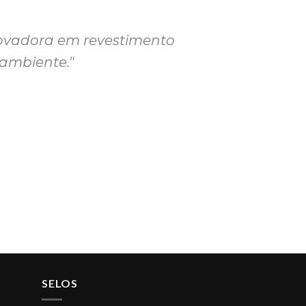
novadora em revestimento
 ambiente."
SELOS