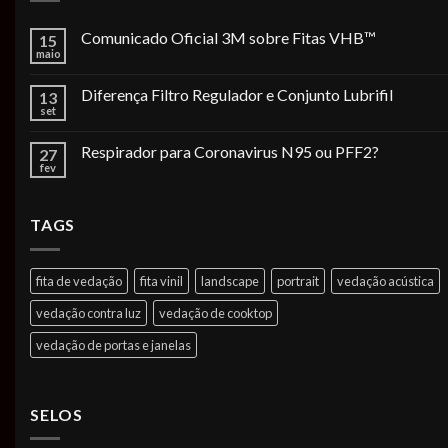
Comunicado Oficial 3M sobre Fitas VHB™
15
maio
Diferença Filtro Regulador e Conjunto Lubrifil
13
set
Respirador para Coronavirus N95 ou PFF2?
27
fev
TAGS
fita de vedação
fita vinil
landscape
portrait
vedação acústica
vedação contra luz
vedação de cooktop
vedação de portas e janelas
SELOS