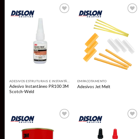
Add to
Add to
wishlist
wishlist
ADESIVOS ESTRUTURAIS E INSTANTÂNEOS
EMPACOTAMENTO
Adesivo Instantâneo PR100 3M
Adesivos Jet Melt
Scotch-Weld
Add to
Add to
wishlist
wishlist