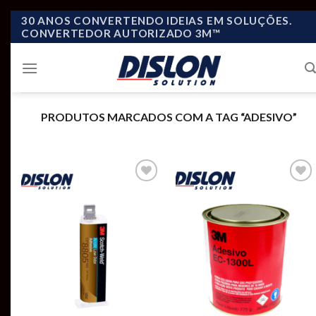
Skip
30 ANOS CONVERTENDO IDEIAS EM SOLUÇÕES.
CONVERTEDOR AUTORIZADO 3M™
to
content
PRODUTOS MARCADOS COM A TAG “ADESIVO”
Add to
Add to
wishlist
wishlist