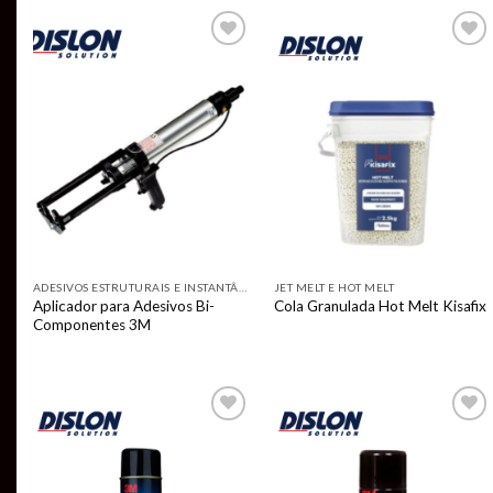
Add to
Add to
wishlist
wishlist
ADESIVOS ESTRUTURAIS E INSTANTÂNEOS
JET MELT E HOT MELT
Aplicador para Adesivos Bi-
Cola Granulada Hot Melt Kisafix
Componentes 3M
Add to
Add to
wishlist
wishlist