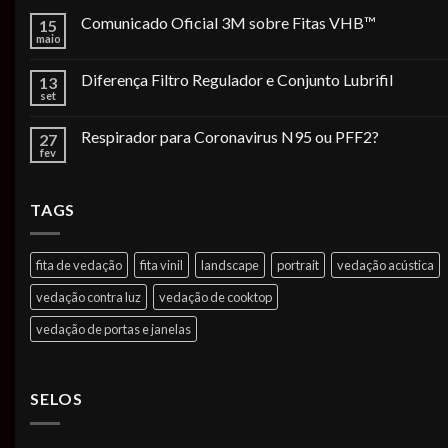
Comunicado Oficial 3M sobre Fitas VHB™
15
maio
Diferença Filtro Regulador e Conjunto Lubrifil
13
set
Respirador para Coronavirus N95 ou PFF2?
27
fev
TAGS
fita de vedação
fita vinil
landscape
portrait
vedação acústica
vedação contra luz
vedação de cooktop
vedação de portas e janelas
SELOS