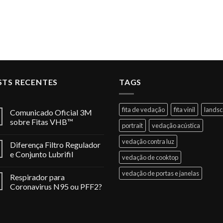
STS RECENTES
TAGS
fita de vedação
fita vinil
lands
Comunicado Oficial 3M
sobre Fitas VHB™
portrait
vedação acústica
vedação contra luz
Diferença Filtro Regulador
e Conjunto Lubrifil
vedação de cooktop
vedação de portas e janelas
Respirador para
Coronavirus N95 ou PFF2?