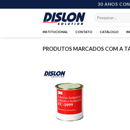
Skip
30 ANOS CO
to
Pesquisar
content
por:
INSTITUCIONAL
CONTATO
CATÁLOGO
I
PRODUTOS MARCADOS COM A TAG
Add to
wishlist