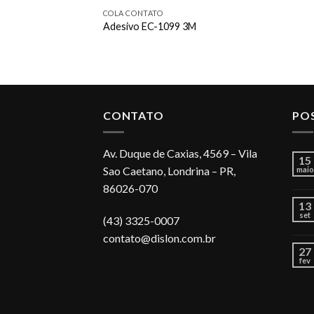
COLA CONTATO
Adesivo EC-1099 3M
CONTATO
PO
Av. Duque de Caxias, 4569 – Vila
15
Sao Caetano, Londrina – PR,
maio
86026-070
13
set
(43) 3325-0007
contato@dislon.com.br
27
fev