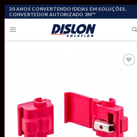
Skip
30 ANOS CONVERTENDO IDEIAS EM SOLUÇÕES.
CONVERTEDOR AUTORIZADO 3M™
to
content
Add to
wishlist