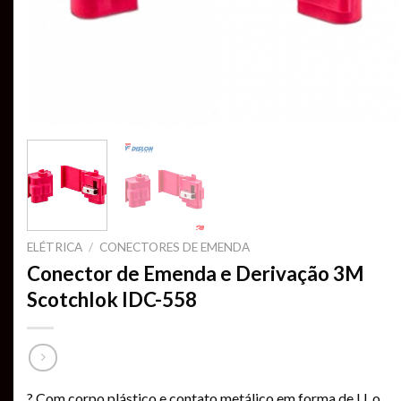
ELÉTRICA
/
CONECTORES DE EMENDA
Conector de Emenda e Derivação 3M
Scotchlok IDC-558
? Com corpo plástico e contato metálico em forma de U, o