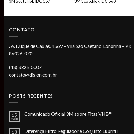
3M Scotchlok IDC-557
3M Scotchlok IDC-560
CONTATO
Av. Duque de Caxias, 4569 – Vila Sao Caetano, Londrina – PR,
86026-070
(43) 3325-0007
contato@dislon.com.br
POSTS RECENTES
Comunicado Oficial 3M sobre Fitas VHB™
15
maio
Diferença Filtro Regulador e Conjunto Lubrifil
13