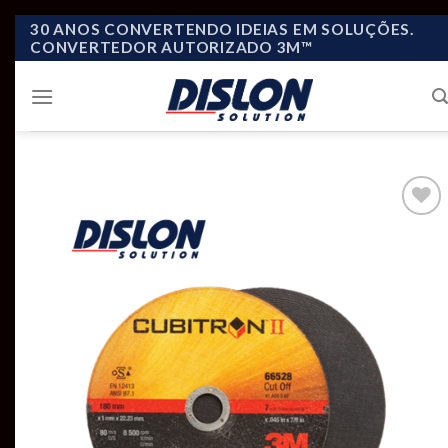
Skip
30 ANOS CONVERTENDO IDEIAS EM SOLUÇÕES.
CONVERTEDOR AUTORIZADO 3M™
to
content
Add to
wishlist