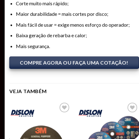
Corte muito mais rápido;
Maior durabilidade = mais cortes por disco;
Mais fácil de usar = exige menos esforço do operador;
Baixa geração de rebarba e calor;
Mais segurança.
COMPRE AGORA OU FAÇA UMA COTAÇÃO!
VEJA TAMBÉM
Add to
Add to
t
wishlist
wishlist