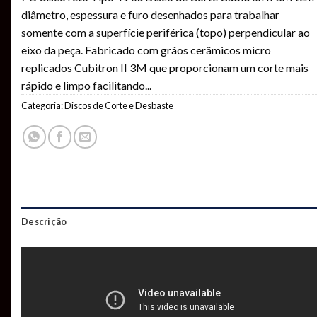
como
4.00
diâmetro, espessura e furo desenhados para trabalhar
de
5, com
somente com a superfície periférica (topo) perpendicular ao
baseado
em
eixo da peça. Fabricado com grãos cerâmicos micro
avaliação
replicados Cubitron II 3M que proporcionam um corte mais
de cliente
rápido e limpo facilitando
...
Categoria:
Discos de Corte e Desbaste
Descrição