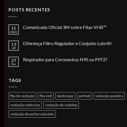
POSTS RECENTES
Comunicado Oficial 3M sobre Fitas VHB™
15
maio
Diferença Filtro Regulador e Conjunto Lubrifil
13
set
Respirador para Coronavirus N95 ou PFF2?
27
fev
TAGS
fita de vedação
fita vinil
landscape
portrait
vedação acústica
vedação contra luz
vedação de cooktop
vedação de portas e janelas