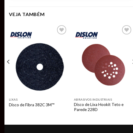
VEJA TAMBÉM
Add to
Add to
t
wishlist
wishlist
LIXAS
ABRASIVOS INDUSTRIAIS
Disco de Lixa Hookit Teto e
Disco de Fibra 382C 3M™
Parede 228D