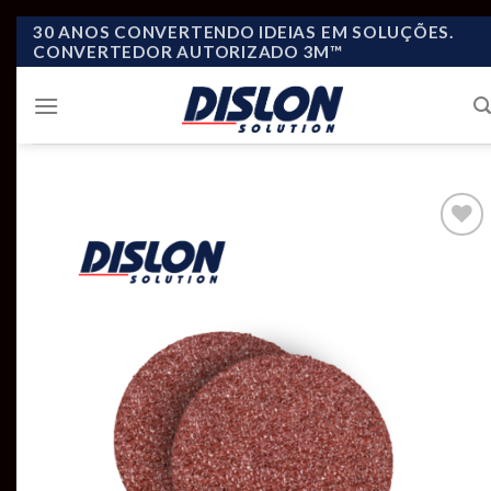
Skip
30 ANOS CONVERTENDO IDEIAS EM SOLUÇÕES.
CONVERTEDOR AUTORIZADO 3M™
to
content
Add to
wishlist