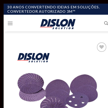
Skip
30 ANOS CONVERTENDO IDEIAS EM SOLUÇÕES.
CONVERTEDOR AUTORIZADO 3M™
to
content
Add to
wishlist