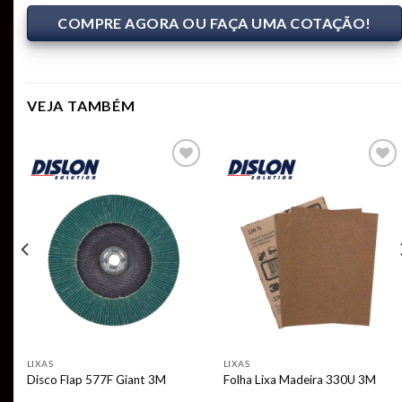
COMPRE AGORA OU FAÇA UMA COTAÇÃO!
VEJA TAMBÉM
Add to
Add to
t
wishlist
wishlist
LIXAS
LIXAS
Disco Flap 577F Giant 3M
Folha Lixa Madeira 330U 3M