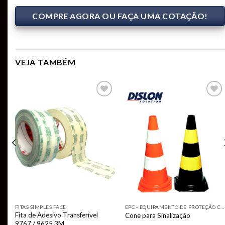
COMPRE AGORA OU FAÇA UMA COTAÇÃO!
VEJA TAMBÉM
Add to
Add to
t
wishlist
wishlist
FITAS SIMPLES FACE
EPC - EQUIPAMENTO DE PROTEÇÃO COLETIVA
Fita de Adesivo Transferível
Cone para Sinalização
9767 / 9625 3M