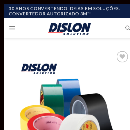
Skip
30 ANOS CONVERTENDO IDEIAS EM SOLUÇÕES.
CONVERTEDOR AUTORIZADO 3M™
to
content
Add to
wishlist