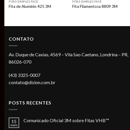
FITAS SIMPLES FACE
FITAS SIMPLES FACE
1
Fita de Alumínio 425 3M
Fita Filamentosa 8809 3M
CONTATO
Av. Duque de Caxias, 4569 – Vila Sao Caetano, Londrina – PR,
86026-070
(43) 3325-0007
contato@dislon.com.br
POSTS RECENTES
Comunicado Oficial 3M sobre Fitas VHB™
15
maio