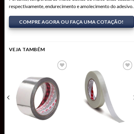
respectivamente, endurecimento e amolecimento do adesivo.
COMPRE AGORA OU FAÇA UMA COTAÇÃO!
VEJA TAMBÉM
Add to
Add to
t
wishlist
wishlist