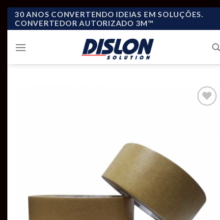
Skip
30 ANOS CONVERTENDO IDEIAS EM SOLUÇÕES.
CONVERTEDOR AUTORIZADO 3M™
to
content
Add to
wishlist