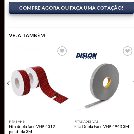
COMPRE AGORA OU FAÇA UMA COTAÇÃO!
VEJA TAMBÉM
Add to
Add to
t
wishlist
wishlist
FITAS VHB
FITAS ADESIVAS
Fita dupla face VHB 4312
Fita Dupla Face VHB 4943 3M
picotada 3M