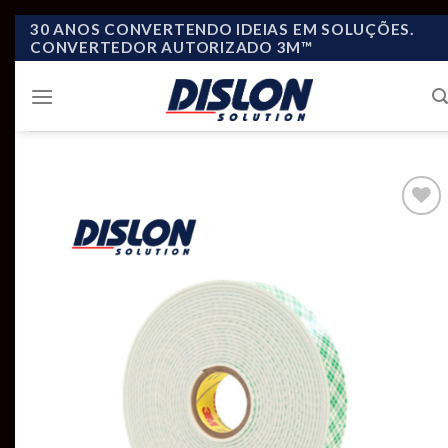
Skip
30 ANOS CONVERTENDO IDEIAS EM SOLUÇÕES.
CONVERTEDOR AUTORIZADO 3M™
to
content
Add to
wishlist