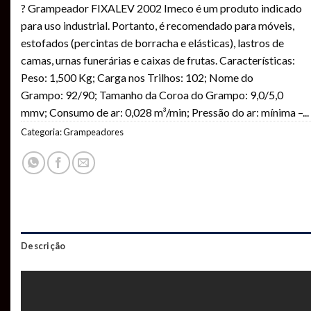
Avaliado
1
? Grampeador FIXALEV 2002 Imeco é um produto indicado
como
5.00
de 5, com
para uso industrial. Portanto, é recomendado para móveis,
baseado em
estofados (percintas de borracha e elásticas), lastros de
avaliação
de cliente
camas, urnas funerárias e caixas de frutas. Características:
Peso: 1,500 Kg; Carga nos Trilhos: 102; Nome do
Grampo: 92/90; Tamanho da Coroa do Grampo: 9,0/5,0
mmv; Consumo de ar: 0,028 m³/min; Pressão do ar: mínima –
...
Categoria:
Grampeadores
Descrição