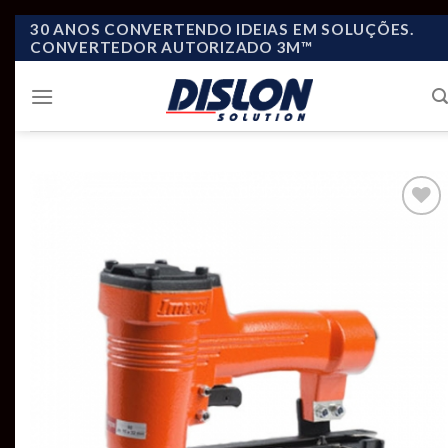
Skip
30 ANOS CONVERTENDO IDEIAS EM SOLUÇÕES.
CONVERTEDOR AUTORIZADO 3M™
to
content
Add to
wishlist