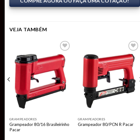
COMPRE AGORA OU FAÇA UMA COTAÇÃO!
VEJA TAMBÉM
Add to
Add to
t
wishlist
wishlist
GRAMPEADORES
GRAMPEADORES
Grampeador 80/16 Brasileirinho
Grampeador 80/PCN R Pacar
Pacar