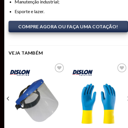
Manutenção industrial;
Esporte e lazer.
COMPRE AGORA OU FAÇA UMA COTAÇÃO!
VEJA TAMBÉM
Add to
Add to
t
wishlist
wishlist