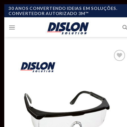
Skip
30 ANOS CONVERTENDO IDEIAS EM SOLUÇÕES.
CONVERTEDOR AUTORIZADO 3M™
to
content
Add to
wishlist