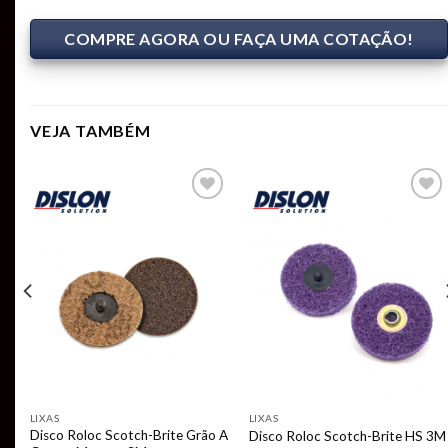
COMPRE AGORA OU FAÇA UMA COTAÇÃO!
VEJA TAMBÉM
Add to
Add to
t
wishlist
wishlist
LIXAS
LIXAS
Disco Roloc Scotch-Brite Grão A
Disco Roloc Scotch-Brite HS 3M