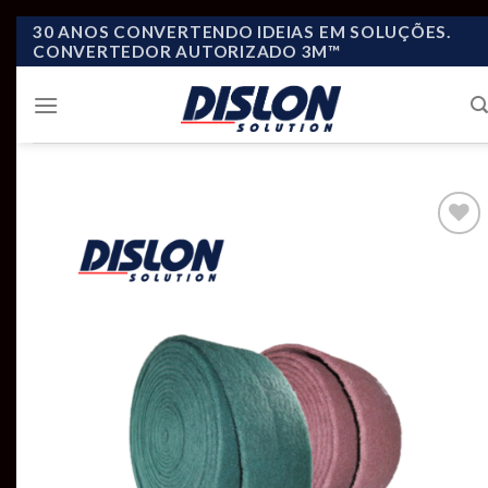
Skip
30 ANOS CONVERTENDO IDEIAS EM SOLUÇÕES.
CONVERTEDOR AUTORIZADO 3M™
to
content
Add to
wishlist