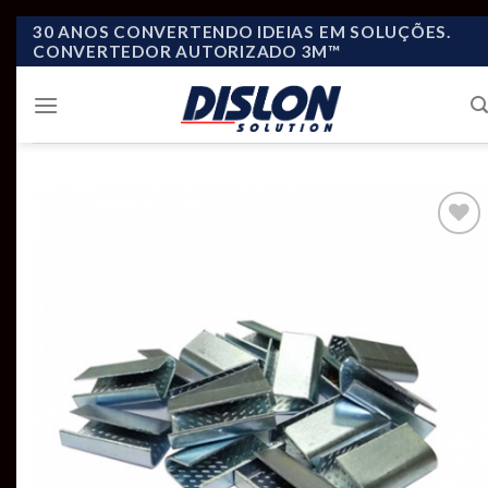
Skip
30 ANOS CONVERTENDO IDEIAS EM SOLUÇÕES.
CONVERTEDOR AUTORIZADO 3M™
to
content
Add to
wishlist