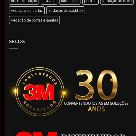
fita de vedação
fita vinil
landscape
portrait
vedação acústica
vedação contra luz
vedação de cooktop
vedação de portas e janelas
SELOS