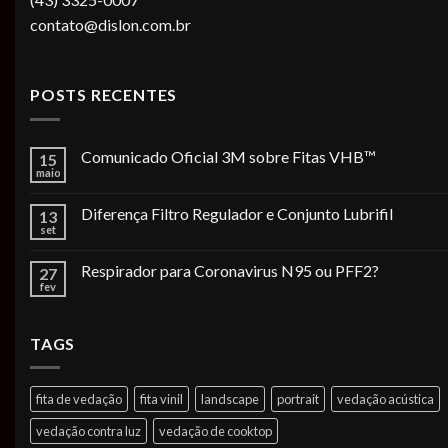
contato@dislon.com.br
POSTS RECENTES
Comunicado Oficial 3M sobre Fitas VHB™
15
maio
Diferença Filtro Regulador e Conjunto Lubrifil
13
set
Respirador para Coronavirus N95 ou PFF2?
27
fev
TAGS
fita de vedação
fita vinil
landscape
portrait
vedação acústica
vedação contra luz
vedação de cooktop