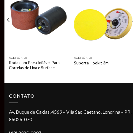
Add to
Add to
t
wishlist
wishlist
ACESSÓRIOS
ACESSÓRIOS
Roda com Pneu Inflável Para
Suporte Hookit 3m
M
Correias de Lixa e Surface
CONTATO
Av. Duque de Caxias, 4569 – Vila Sao Caetano, Londrina – PR,
86026-070
(43) 3325-0007