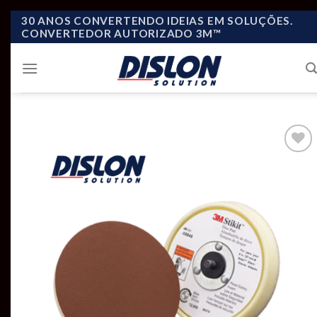
Skip
30 ANOS CONVERTENDO IDEIAS EM SOLUÇÕES.
CONVERTEDOR AUTORIZADO 3M™
to
content
Add to
wishlist