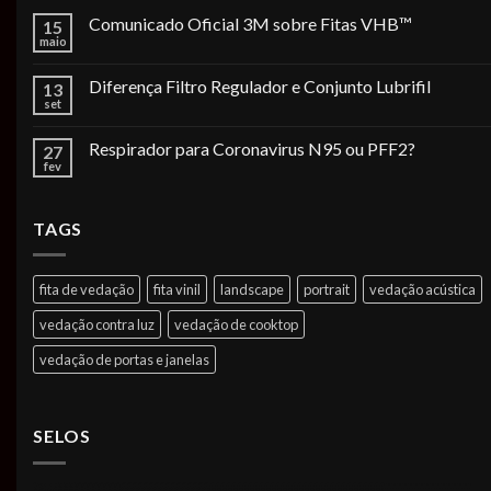
Comunicado Oficial 3M sobre Fitas VHB™
15
maio
Diferença Filtro Regulador e Conjunto Lubrifil
13
set
Respirador para Coronavirus N95 ou PFF2?
27
fev
TAGS
fita de vedação
fita vinil
landscape
portrait
vedação acústica
vedação contra luz
vedação de cooktop
vedação de portas e janelas
SELOS