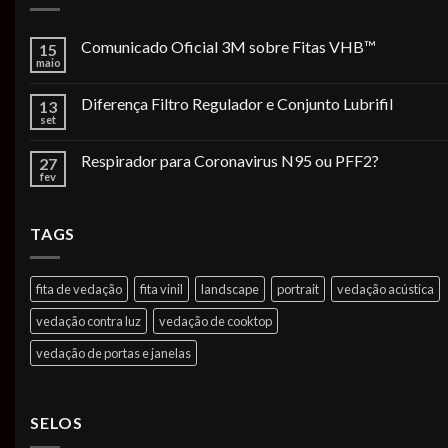
Comunicado Oficial 3M sobre Fitas VHB™
15
maio
Diferença Filtro Regulador e Conjunto Lubrifil
13
set
Respirador para Coronavirus N95 ou PFF2?
27
fev
TAGS
fita de vedação
fita vinil
landscape
portrait
vedação acústica
vedação contra luz
vedação de cooktop
vedação de portas e janelas
SELOS