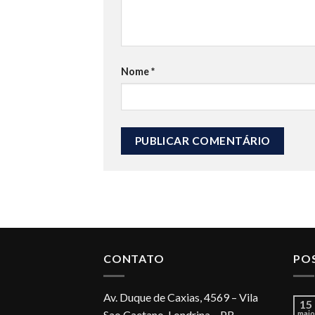
Nome
*
CONTATO
PO
Av. Duque de Caxias, 4569 – Vila
15
Sao Caetano, Londrina – PR,
maio