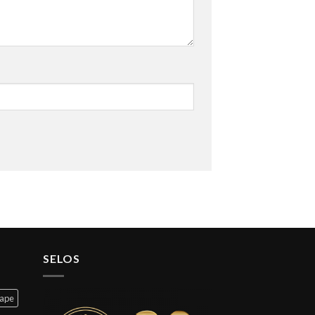
SELOS
cape