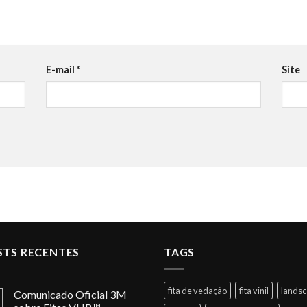
E-mail
*
Site
STS RECENTES
TAGS
fita de vedação
fita vinil
lands
Comunicado Oficial 3M