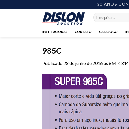
Skip
30 ANOS CO
to
Pesquisar
content
por:
INSTITUCIONAL
CONTATO
CATÁLOGO
I
985C
Publicado
28 de junho de 2016
às
864 × 344