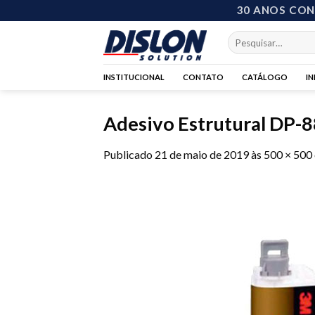
Skip
30 ANOS CO
to
Pesquisar
content
por:
INSTITUCIONAL
CONTATO
CATÁLOGO
I
Adesivo Estrutural DP-
Publicado
21 de maio de 2019
às
500 × 500