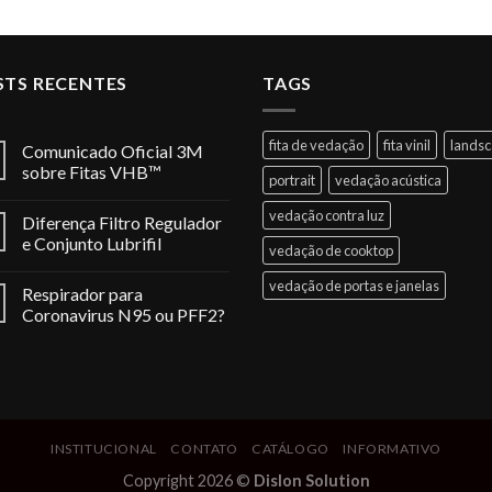
STS RECENTES
TAGS
fita de vedação
fita vinil
lands
Comunicado Oficial 3M
sobre Fitas VHB™
portrait
vedação acústica
vedação contra luz
Diferença Filtro Regulador
e Conjunto Lubrifil
vedação de cooktop
vedação de portas e janelas
Respirador para
Coronavirus N95 ou PFF2?
INSTITUCIONAL
CONTATO
CATÁLOGO
INFORMATIVO
Copyright 2026 ©
Dislon Solution