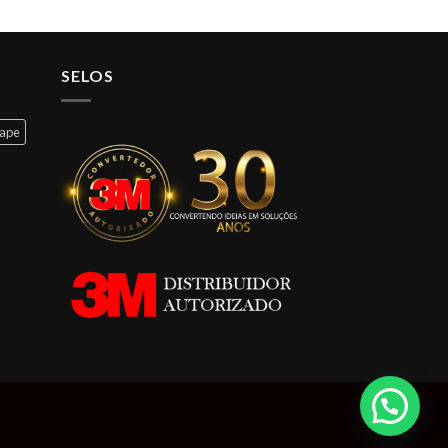
SELOS
cape