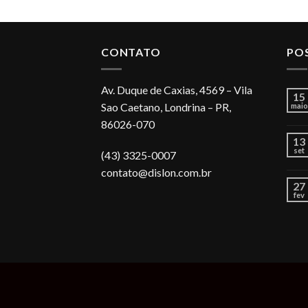
CONTATO
PO
Av. Duque de Caxias, 4569 – Vila
15
Sao Caetano, Londrina – PR,
maio
86026-070
13
set
(43) 3325-0007
contato@dislon.com.br
27
fev