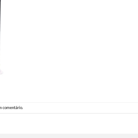
m comentário
.