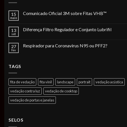
Comunicado Oficial 3M sobre Fitas VHB™
15
maio
Diferença Filtro Regulador e Conjunto Lubrifil
13
set
Respirador para Coronavirus N95 ou PFF2?
27
fev
TAGS
fita de vedação
fita vinil
landscape
portrait
vedação acústica
vedação contra luz
vedação de cooktop
vedação de portas e janelas
SELOS