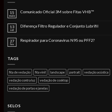
Comunicado Oficial 3M sobre Fitas VHB™
15
maio
Diferença Filtro Regulador e Conjunto Lubrifil
13
set
Respirador para Coronavirus N95 ou PFF2?
27
fev
TAGS
fita de vedação
fita vinil
landscape
portrait
vedação acústica
vedação contra luz
vedação de cooktop
vedação de portas e janelas
SELOS