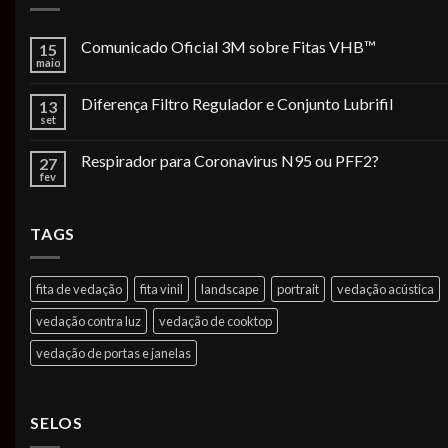
Comunicado Oficial 3M sobre Fitas VHB™
15
maio
Diferença Filtro Regulador e Conjunto Lubrifil
13
set
Respirador para Coronavirus N95 ou PFF2?
27
fev
TAGS
fita de vedação
fita vinil
landscape
portrait
vedação acústica
vedação contra luz
vedação de cooktop
vedação de portas e janelas
SELOS