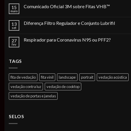
Comunicado Oficial 3M sobre Fitas VHB™
15
maio
Diferença Filtro Regulador e Conjunto Lubrifil
13
set
Respirador para Coronavirus N95 ou PFF2?
27
fev
TAGS
fita de vedação
fita vinil
landscape
portrait
vedação acústica
vedação contra luz
vedação de cooktop
vedação de portas e janelas
SELOS