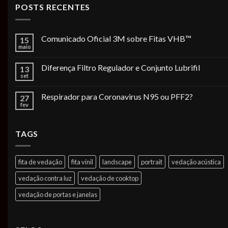
POSTS RECENTES
Comunicado Oficial 3M sobre Fitas VHB™
15
maio
Diferença Filtro Regulador e Conjunto Lubrifil
13
set
Respirador para Coronavirus N95 ou PFF2?
27
fev
TAGS
fita de vedação
fita vinil
landscape
portrait
vedação acústica
vedação contra luz
vedação de cooktop
vedação de portas e janelas