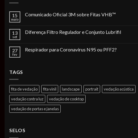
Comunicado Oficial 3M sobre Fitas VHB™
15
maio
Diferença Filtro Regulador e Conjunto Lubrifil
13
set
Respirador para Coronavirus N95 ou PFF2?
27
fev
TAGS
fita de vedação
fita vinil
landscape
portrait
vedação acústica
vedação contra luz
vedação de cooktop
vedação de portas e janelas
SELOS