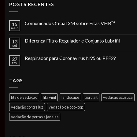
POSTS RECENTES
Comunicado Oficial 3M sobre Fitas VHB™
15
maio
Diferença Filtro Regulador e Conjunto Lubrifil
13
set
Respirador para Coronavirus N95 ou PFF2?
27
fev
TAGS
fita de vedação
fita vinil
landscape
portrait
vedação acústica
vedação contra luz
vedação de cooktop
vedação de portas e janelas