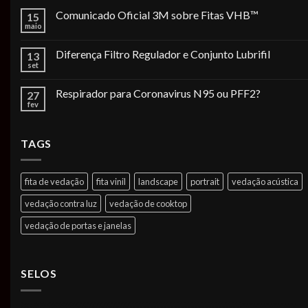
Comunicado Oficial 3M sobre Fitas VHB™
15
maio
Diferença Filtro Regulador e Conjunto Lubrifil
13
set
Respirador para Coronavirus N95 ou PFF2?
27
fev
TAGS
fita de vedação
fita vinil
landscape
portrait
vedação acústica
vedação contra luz
vedação de cooktop
vedação de portas e janelas
SELOS