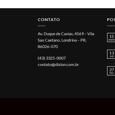
CONTATO
PO
Av. Duque de Caxias, 4569 – Vila
15
Sao Caetano, Londrina – PR,
maio
86026-070
13
set
(43) 3325-0007
contato@dislon.com.br
27
fev