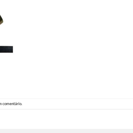
m comentário
.