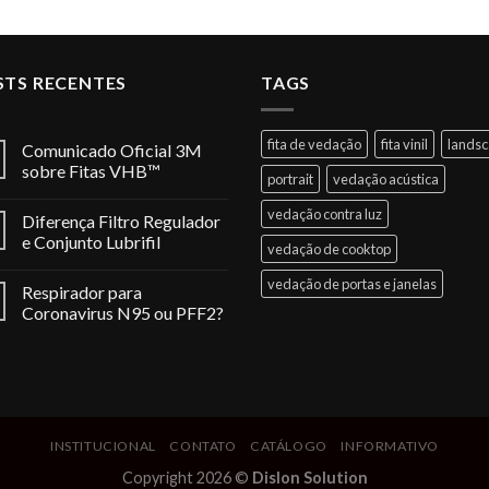
STS RECENTES
TAGS
fita de vedação
fita vinil
lands
Comunicado Oficial 3M
sobre Fitas VHB™
portrait
vedação acústica
vedação contra luz
Diferença Filtro Regulador
e Conjunto Lubrifil
vedação de cooktop
vedação de portas e janelas
Respirador para
Coronavirus N95 ou PFF2?
INSTITUCIONAL
CONTATO
CATÁLOGO
INFORMATIVO
Copyright 2026 ©
Dislon Solution