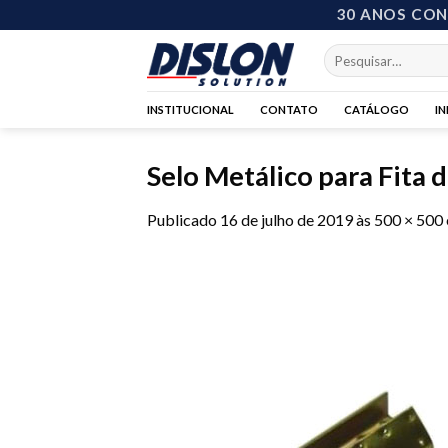
Skip
30 ANOS CO
to
Pesquisar
content
por:
INSTITUCIONAL
CONTATO
CATÁLOGO
I
Selo Metálico para Fita 
Publicado
16 de julho de 2019
às
500 × 500