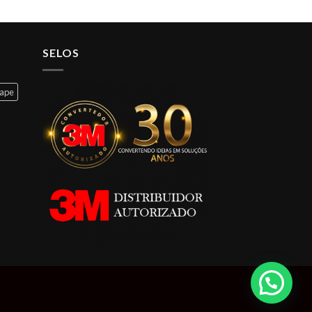
SELOS
cape