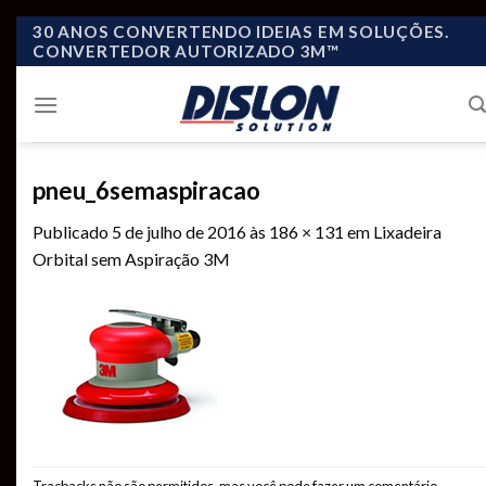
Skip
30 ANOS CONVERTENDO IDEIAS EM SOLUÇÕES.
CONVERTEDOR AUTORIZADO 3M™
to
content
pneu_6semaspiracao
Publicado
5 de julho de 2016
às
186 × 131
em
Lixadeira
Orbital sem Aspiração 3M
Tracbacks não são permitidos, mas você pode
fazer um comentário
.