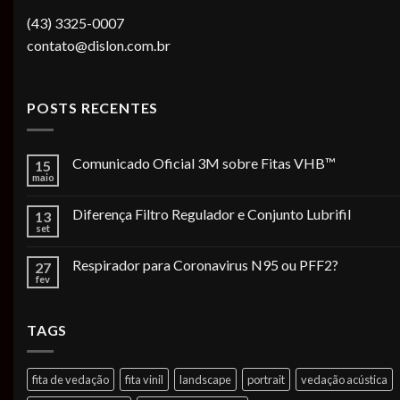
(43) 3325-0007
contato@dislon.com.br
POSTS RECENTES
Comunicado Oficial 3M sobre Fitas VHB™
15
maio
Diferença Filtro Regulador e Conjunto Lubrifil
13
set
Respirador para Coronavirus N95 ou PFF2?
27
fev
TAGS
fita de vedação
fita vinil
landscape
portrait
vedação acústica