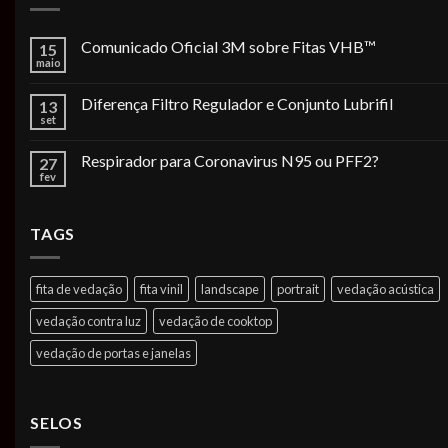
Comunicado Oficial 3M sobre Fitas VHB™
15
maio
Diferença Filtro Regulador e Conjunto Lubrifil
13
set
Respirador para Coronavirus N95 ou PFF2?
27
fev
TAGS
fita de vedação
fita vinil
landscape
portrait
vedação acústica
vedação contra luz
vedação de cooktop
vedação de portas e janelas
SELOS