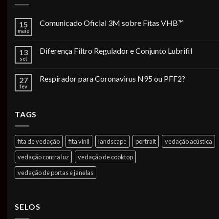
Comunicado Oficial 3M sobre Fitas VHB™
15
maio
Diferença Filtro Regulador e Conjunto Lubrifil
13
set
Respirador para Coronavirus N95 ou PFF2?
27
fev
TAGS
fita de vedação
fita vinil
landscape
portrait
vedação acústica
vedação contra luz
vedação de cooktop
vedação de portas e janelas
SELOS