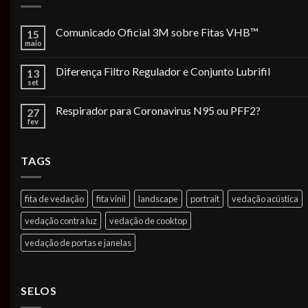
Comunicado Oficial 3M sobre Fitas VHB™
15
maio
Diferença Filtro Regulador e Conjunto Lubrifil
13
set
Respirador para Coronavirus N95 ou PFF2?
27
fev
TAGS
fita de vedação
fita vinil
landscape
portrait
vedação acústica
vedação contra luz
vedação de cooktop
vedação de portas e janelas
SELOS