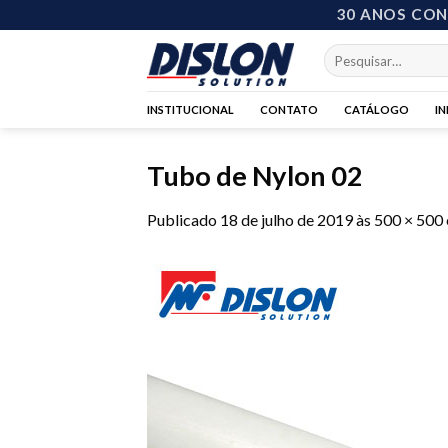
Skip
30 ANOS CO
to
Pesquisar
content
por:
INSTITUCIONAL
CONTATO
CATÁLOGO
I
Tubo de Nylon 02
Publicado
18 de julho de 2019
às
500 × 500