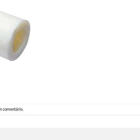
m comentário
.