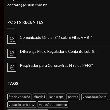
contato@dislon.com.br
POSTS RECENTES
Comunicado Oficial 3M sobre Fitas VHB™
15
maio
Diferença Filtro Regulador e Conjunto Lubrifil
13
set
Respirador para Coronavirus N95 ou PFF2?
27
fev
TAGS
fita de vedação
fita vinil
landscape
portrait
vedação acústica
vedação contra luz
vedação de cooktop