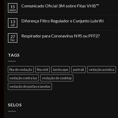
Comunicado Oficial 3M sobre Fitas VHB™
15
maio
Diferença Filtro Regulador e Conjunto Lubrifil
13
set
Respirador para Coronavirus N95 ou PFF2?
27
fev
TAGS
fita de vedação
fita vinil
landscape
portrait
vedação acústica
vedação contra luz
vedação de cooktop
vedação de portas e janelas
SELOS