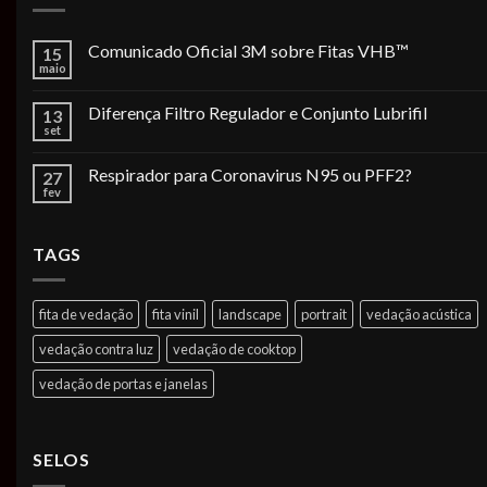
Comunicado Oficial 3M sobre Fitas VHB™
15
maio
Diferença Filtro Regulador e Conjunto Lubrifil
13
set
Respirador para Coronavirus N95 ou PFF2?
27
fev
TAGS
fita de vedação
fita vinil
landscape
portrait
vedação acústica
vedação contra luz
vedação de cooktop
vedação de portas e janelas
SELOS