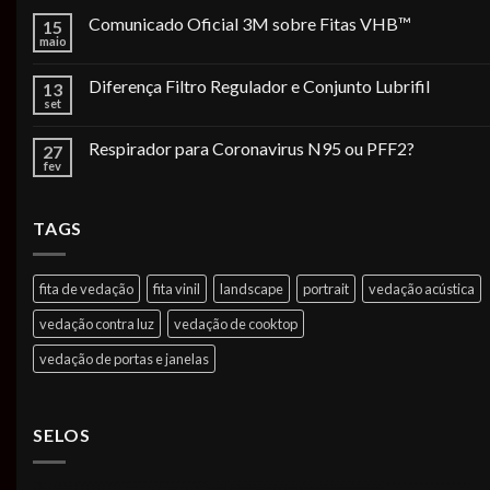
Comunicado Oficial 3M sobre Fitas VHB™
15
maio
Diferença Filtro Regulador e Conjunto Lubrifil
13
set
Respirador para Coronavirus N95 ou PFF2?
27
fev
TAGS
fita de vedação
fita vinil
landscape
portrait
vedação acústica
vedação contra luz
vedação de cooktop
vedação de portas e janelas
SELOS