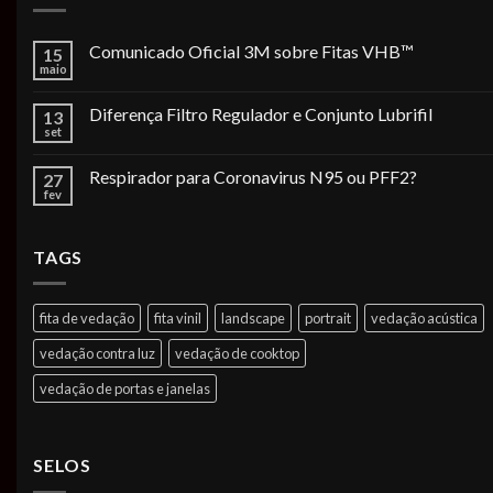
Comunicado Oficial 3M sobre Fitas VHB™
15
maio
Diferença Filtro Regulador e Conjunto Lubrifil
13
set
Respirador para Coronavirus N95 ou PFF2?
27
fev
TAGS
fita de vedação
fita vinil
landscape
portrait
vedação acústica
vedação contra luz
vedação de cooktop
vedação de portas e janelas
SELOS