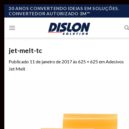
Skip
30 ANOS CONVERTENDO IDEIAS EM SOLUÇÕES.
CONVERTEDOR AUTORIZADO 3M™
to
content
jet-melt-tc
Publicado
11 de janeiro de 2017
às
625 × 625
em
Adesivos
Jet Melt