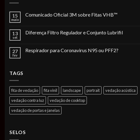
Comunicado Oficial 3M sobre Fitas VHB™
15
maio
Diferença Filtro Regulador e Conjunto Lubrifil
13
set
Respirador para Coronavirus N95 ou PFF2?
27
fev
TAGS
fita de vedação
fita vinil
landscape
portrait
vedação acústica
vedação contra luz
vedação de cooktop
vedação de portas e janelas
SELOS