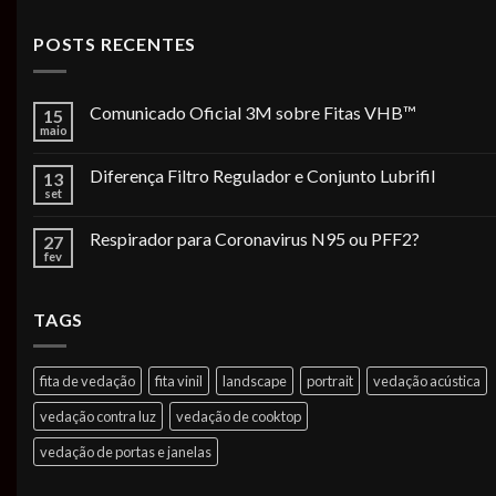
POSTS RECENTES
Comunicado Oficial 3M sobre Fitas VHB™
15
maio
Diferença Filtro Regulador e Conjunto Lubrifil
13
set
Respirador para Coronavirus N95 ou PFF2?
27
fev
TAGS
fita de vedação
fita vinil
landscape
portrait
vedação acústica
vedação contra luz
vedação de cooktop
vedação de portas e janelas