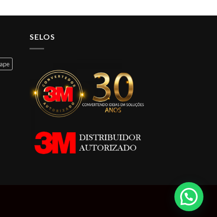
SELOS
cape