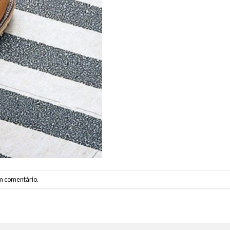
m comentário
.