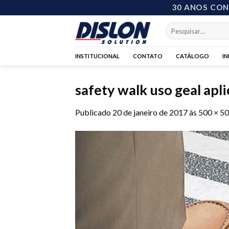
Skip
30 ANOS CO
to
Pesquisar
content
por:
INSTITUCIONAL
CONTATO
CATÁLOGO
I
safety walk uso geal apl
Publicado
20 de janeiro de 2017
às
500 × 5