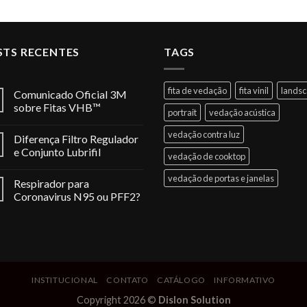
STS RECENTES
TAGS
fita de vedação
fita vinil
lands
Comunicado Oficial 3M
sobre Fitas VHB™
portrait
vedação acústica
vedação contra luz
Diferença Filtro Regulador
e Conjunto Lubrifil
vedação de cooktop
vedação de portas e janelas
Respirador para
Coronavirus N95 ou PFF2?
INSTITUCIONAL
CONTATO
CATÁLOGO
INFORMATIVO
Copyright 2026 ©
Dislon Solution