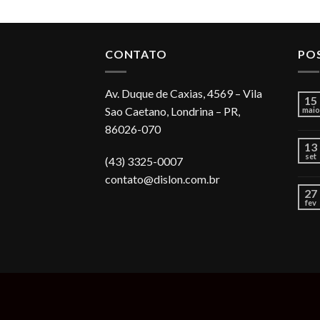
CONTATO
PO
Av. Duque de Caxias, 4569 – Vila
15
Sao Caetano, Londrina – PR,
maio
86026-070
13
set
(43) 3325-0007
contato@dislon.com.br
27
fev