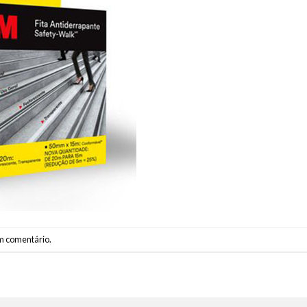
m comentário
.