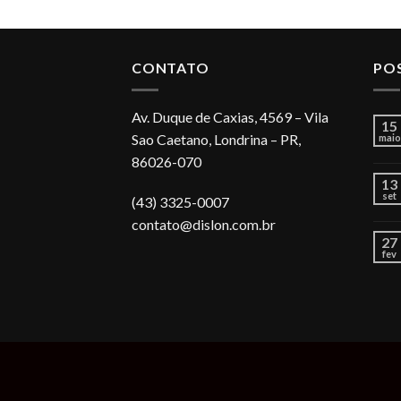
CONTATO
PO
Av. Duque de Caxias, 4569 – Vila
15
Sao Caetano, Londrina – PR,
maio
86026-070
13
set
(43) 3325-0007
contato@dislon.com.br
27
fev