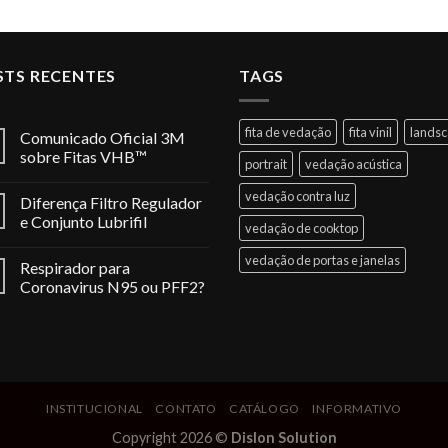
STS RECENTES
TAGS
fita de vedação
fita vinil
lands
Comunicado Oficial 3M
sobre Fitas VHB™
portrait
vedação acústica
vedação contra luz
Diferença Filtro Regulador
e Conjunto Lubrifil
vedação de cooktop
vedação de portas e janelas
Respirador para
Coronavirus N95 ou PFF2?
INSTITUCIONAL
CONTATO
CATÁLOGO
INFORMATIVO
Copyright 2026 ©
Dislon Solution