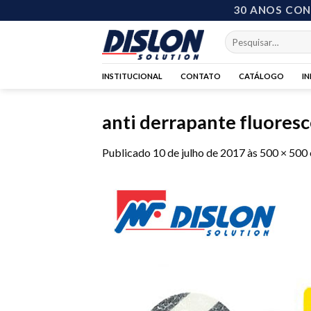
Skip
30 ANOS CO
to
Pesquisar
content
por:
INSTITUCIONAL
CONTATO
CATÁLOGO
I
anti derrapante fluoresc
Publicado
10 de julho de 2017
às
500 × 500