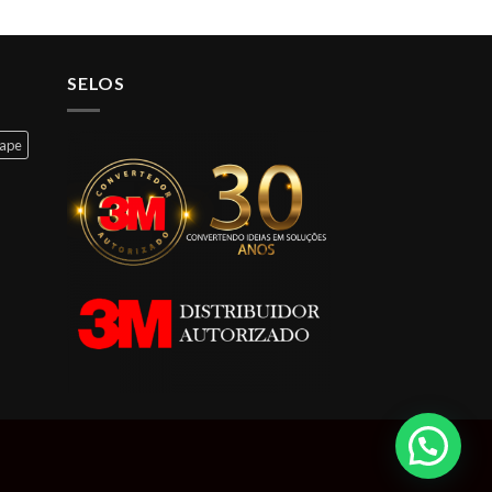
SELOS
cape