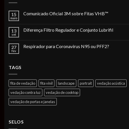
Comunicado Oficial 3M sobre Fitas VHB™
15
maio
Diferença Filtro Regulador e Conjunto Lubrifil
13
set
Respirador para Coronavirus N95 ou PFF2?
27
fev
TAGS
fita de vedação
fita vinil
landscape
portrait
vedação acústica
vedação contra luz
vedação de cooktop
vedação de portas e janelas
SELOS