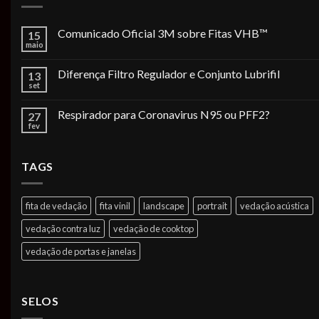
Comunicado Oficial 3M sobre Fitas VHB™
15
maio
Diferença Filtro Regulador e Conjunto Lubrifil
13
set
Respirador para Coronavirus N95 ou PFF2?
27
fev
TAGS
fita de vedação
fita vinil
landscape
portrait
vedação acústica
vedação contra luz
vedação de cooktop
vedação de portas e janelas
SELOS