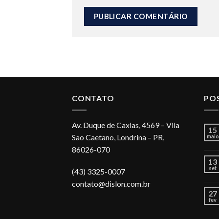
CONTATO
PO
Av. Duque de Caxias, 4569 – Vila
15
Sao Caetano, Londrina – PR,
maio
86026-070
13
set
(43) 3325-0007
contato@dislon.com.br
27
fev