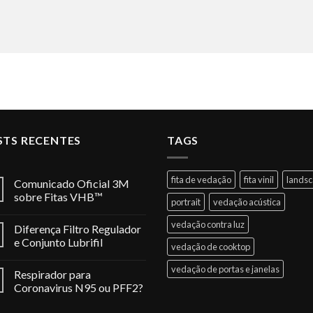
STS RECENTES
TAGS
fita de vedação
fita vinil
lands
Comunicado Oficial 3M
sobre Fitas VHB™
portrait
vedação acústica
vedação contra luz
Diferença Filtro Regulador
e Conjunto Lubrifil
vedação de cooktop
vedação de portas e janelas
Respirador para
Coronavirus N95 ou PFF2?