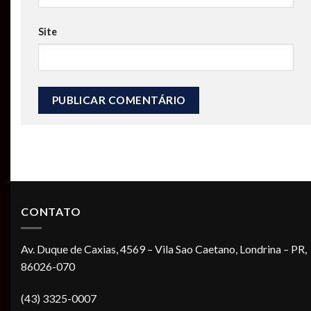
Site
CONTATO
Av. Duque de Caxias, 4569 – Vila Sao Caetano, Londrina – PR,
86026-070
(43) 3325-0007