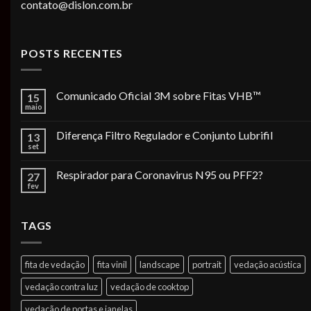
contato@dislon.com.br
POSTS RECENTES
Comunicado Oficial 3M sobre Fitas VHB™
15
maio
Diferença Filtro Regulador e Conjunto Lubrifil
13
set
Respirador para Coronavirus N95 ou PFF2?
27
fev
TAGS
fita de vedação
fita vinil
landscape
portrait
vedação acústica
vedação contra luz
vedação de cooktop
vedação de portas e janelas